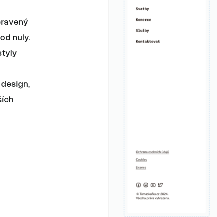
pravený
od nuly.
styly
 design,
ších