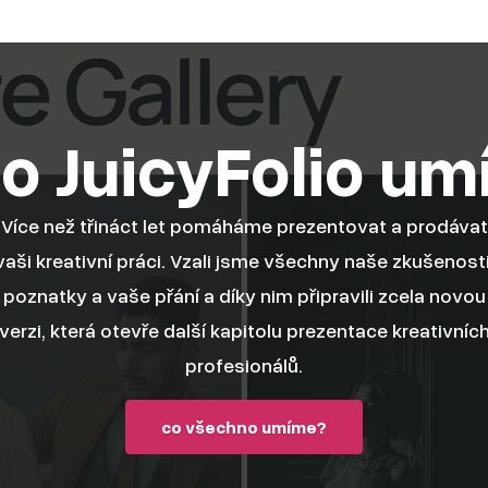
o JuicyFolio um
Více než třináct let pomáháme prezentovat a prodávat
vaši kreativní práci. Vzali jsme všechny naše zkušenosti
poznatky a vaše přání a díky nim připravili zcela novou
verzi, která otevře další kapitolu prezentace kreativníc
profesionálů.
co všechno umíme?