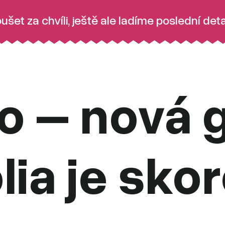
šet za chvíli, ještě ale ladíme poslední deta
io – nová
lia je sko