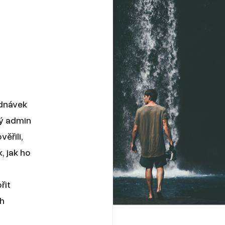
ednávek
ký admin
ěřili,
, jak ho
řit
ch