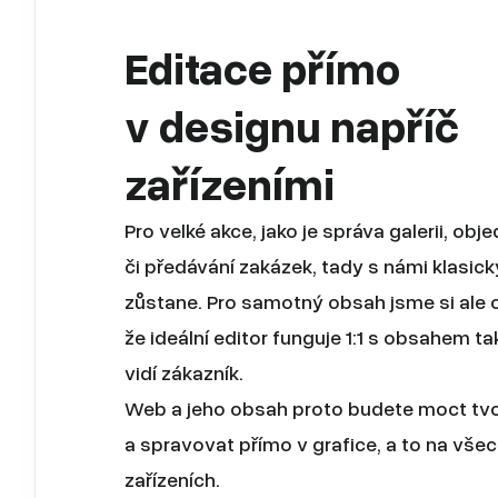
Editace přímo
v designu napříč
zařízeními
Pro velké akce, jako je správa galerii, obj
či předávání zakázek, tady s námi klasic
zůstane. Pro samotný obsah jsme si ale ov
že ideální editor funguje 1:1 s obsahem tak
vidí zákazník.
Web a jeho obsah proto budete moct tvo
a spravovat přímo v grafice, a to na vše
zařízeních.