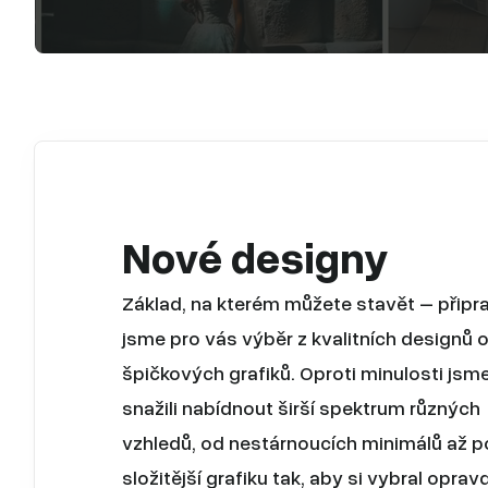
Nové designy
Základ, na kterém můžete stavět – připrav
jsme pro vás výběr z kvalitních designů 
špičkových grafiků. Oproti minulosti jsm
snažili nabídnout širší spektrum různých
vzhledů, od nestárnoucích minimálů až p
složitější grafiku tak, aby si vybral oprav