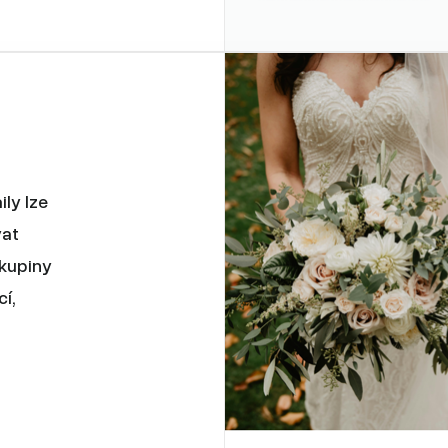
ily lze
vat
kupiny
í,