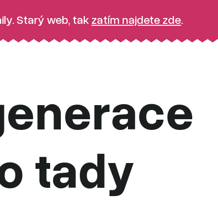
ily. Starý web, tak
zatím najdete zde
.
 generace
ro tady