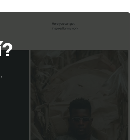
í?
,
h