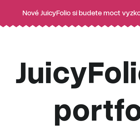
Nové JuicyFolio si budete moct vyzkou
JuicyFol
portfo