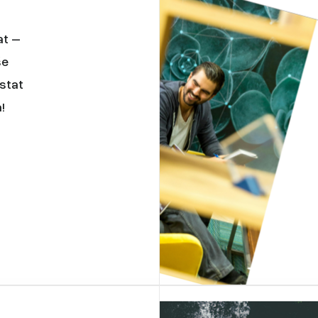
at –
še
stat
!