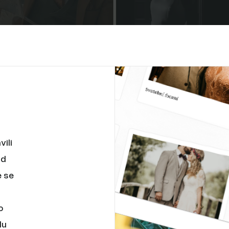
ili
od
e se
o
du