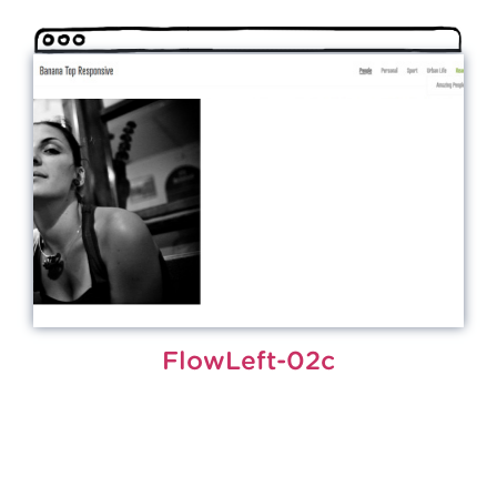
FlowLeft-02c
Portfolio reagující na velikost okna s knižním
rozložením a menu nad galerií.
či
Vyzkoušet