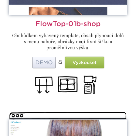
FlowTop-01b-shop
Obchůdkem vybavený template, obsah plynoucí dolů
s menu nahoře, obrázky mají fixní šířku a
promělnlivou výšku.
či
Vyzkoušet