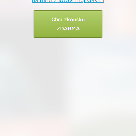
na míru zhotoví můj vlastní
Chci zkoušku
ZDARMA