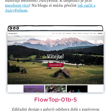
ilustrují možnosti JuicyFolia. K dispozici je jich
mnohem více
! Na blogu si můžu přečíst
jak začít s
JuicyFoliem
.
FlowTop-01b-5
Základní design s galerií odshora dolů s papírovou