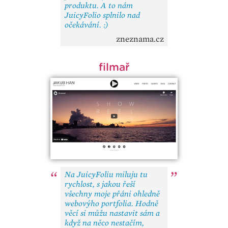
produktu. A to nám
JuicyFolio splnilo nad
očekávání. :)
zneznama.cz
filmař
Na JuicyFoliu miluju tu
rychlost, s jakou řeší
všechny moje přáni ohledně
webovýho portfolia. Hodně
věcí si můžu nastavit sám a
když na něco nestačím,