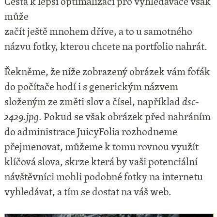
Cesta k lepší optimalizaci pro vyhledávače však
může
začít ještě mnohem dříve, a to u samotného
názvu fotky, kterou chcete na portfolio nahrát.
Řekněme, že níže zobrazený obrázek vám foťák
do počítače hodí i s generickým názvem
složeným ze změti slov a čísel, například
dsc-
2429.jpg
. Pokud se však obrázek před nahráním
do administrace JuicyFolia rozhodneme
přejmenovat, můžeme k tomu rovnou využít
klíčová slova, skrze která by vaši potenciální
návštěvníci mohli podobné fotky na internetu
vyhledávat, a tím se dostat na váš web.