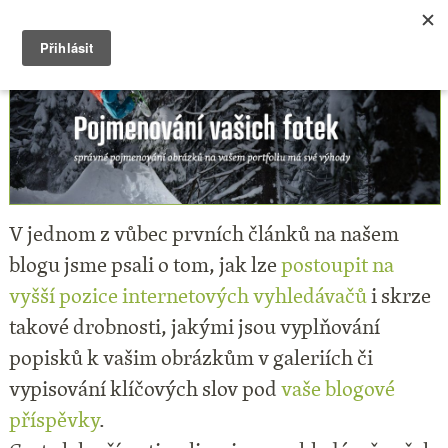
V jednom z vůbec prvních článků na našem
blogu jsme psali o tom, jak lze
postoupit na
vyšší pozice internetových vyhledávačů
i skrze
takové drobnosti, jakými jsou vyplňování
popisků k vašim obrázkům v galeriích či
vypisování klíčových slov pod
vaše blogové
příspěvky
.