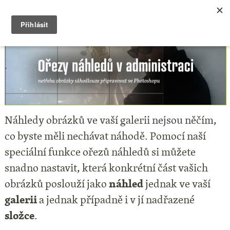
Náhledy obrázků ve vaší galerii nejsou něčím,
co byste měli nechávat náhodě. Pomocí naší
speciální funkce ořezů náhledů si můžete
snadno nastavit, která konkrétní část vašich
obrázků poslouží jako
náhled
jednak ve vaší
galerii
a j
ednak případně i v jí nadřazené
složce
.