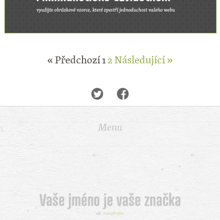
« Předchozí
1
2
Následující »
Menu