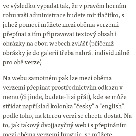
ve výsledku vypadat tak, že v pravém horním
rohu vaší administrace budete mít tlačítko, s
jehož pomocí můžete mezi oběma verzemi
přepínat a tím připravovat textový obsah i
obrázky na obou webech zvlášť (přičemž
obrázky je do galerií třeba nahrát individuálně
pro obě verze).
Na webu samotném pak lze
mezi oběma
verzemi přepínat prostřednictvím odkazu v
menu (či jinde, budete-li si přát), kde se může
střídat například kolonka "česky" a "english"
podle toho, na kterou verzi se chcete dostat. Na
to, jak takový dvojjazyčný web i s přepínáním
mezi oběma verzemi funguje, se můžete