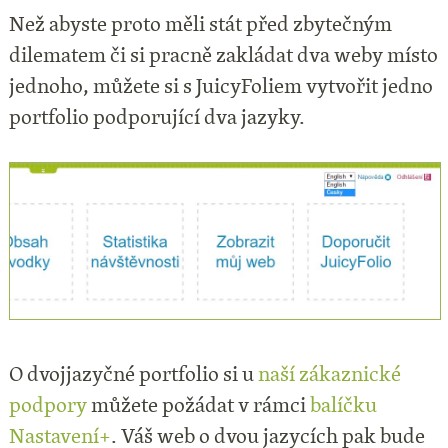
Než abyste proto měli stát před zbytečným
dilematem či si pracně zakládat dva weby místo
jednoho, můžete si s JuicyFoliem vytvořit jedno
portfolio podporující dva jazyky.
O dvojjazyčné portfolio si u
naší zákaznické
podpory
můžete požádat v rámci
balíčku
Nastavení+
. Váš web o dvou jazycích pak bude