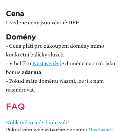
Cena
Uvedené ceny jsou včetně DPH.
Domény
- Cena platí pro zakoupení domény mimo
konkrétní balíčky služeb.
- V balíčku
Nastavení+
je doména na 1 rok jako
bonus
zdarma
.
- Pokud máte doménu vlastní, lze ji k nám
nasměrovat.
FAQ
Kolik mě to tedy bude stát?
Pokud vám web vytvoříme v rámci
Nastavení+
,