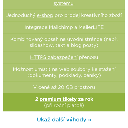
systému
.
Jednoduchý
e-shop
pro prodej kreativního zboží
Integrace Mailchimp a MailerLITE
Kombinovaný obsah na úvodní stránce (např.
slideshow, text a blog posty)
HTTPS zabezpečení
přenosu
Možnost umístit na web soubory ke stažení
(dokumenty, podklady, ceníky)
V ceně až 20 GB prostoru
2
premium tikety
za rok
(při roční platbě)
Ukaž další výhody »