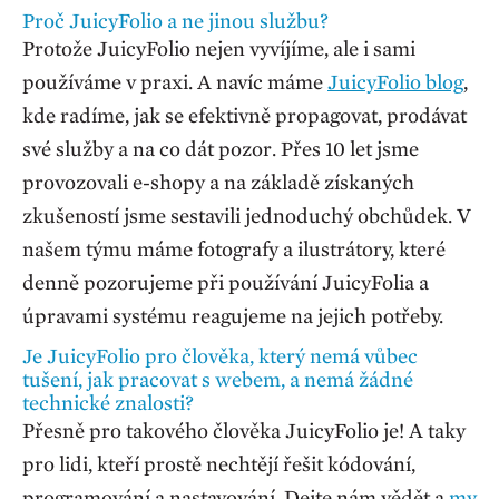
Proč JuicyFolio a ne jinou službu?
Protože JuicyFolio nejen vyvíjíme, ale i sami
používáme v praxi. A navíc máme
JuicyFolio blog
,
kde radíme, jak se efektivně propagovat, prodávat
své služby a na co dát pozor. Přes 10 let jsme
provozovali e-shopy a na základě získaných
zkušeností jsme sestavili jednoduchý obchůdek. V
našem týmu máme fotografy a ilustrátory, které
denně pozorujeme při používání JuicyFolia a
úpravami systému reagujeme na jejich potřeby.
Je JuicyFolio pro člověka, který nemá vůbec
tušení, jak pracovat s webem, a nemá žádné
technické znalosti?
Přesně pro takového člověka JuicyFolio je! A taky
pro lidi, kteří prostě nechtějí řešit kódování,
programování a nastavování. Dejte nám vědět a
my