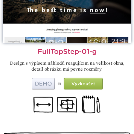
FullTopStep-01-g
Design s výpisem náhledů reagujícím na velikost okna,
detail obrázku má pevné rozměry.
či
Vyzkoušet