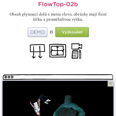
FlowTop-02b
Obsah plynoucí dolů s menu vlevo, obrázky mají fixní
šířku a promělnlivou výšku.
či
Vyzkoušet