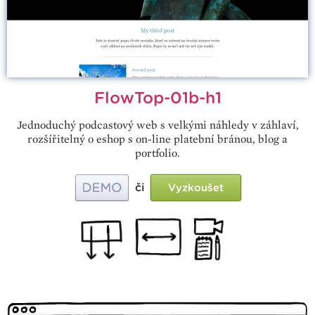
FlowTop-01b-h1
Jednoduchý podcastový web s velkými náhledy v záhlaví,
rozšířitelný o eshop s on-line platební bránou, blog a
portfolio.
či
Vyzkoušet