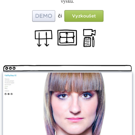
výšku.
či
Vyzkoušet