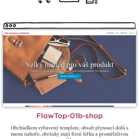
FlowTop-01b-shop
Obchůdkem vybavený template, obsah plynoucí dolů s
menu nahoře, obrázky mají fixní šířku a promělnlivou