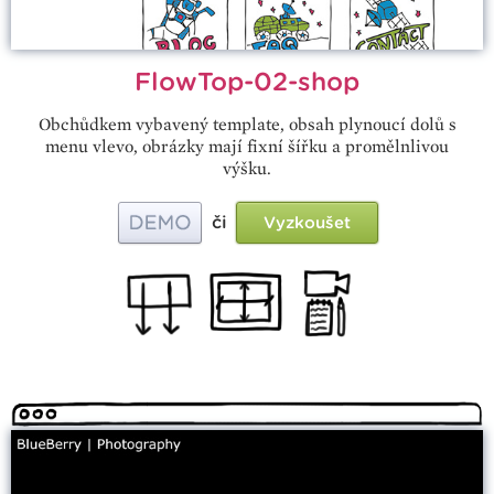
FlowTop-02-shop
Obchůdkem vybavený template, obsah plynoucí dolů s
menu vlevo, obrázky mají fixní šířku a promělnlivou
výšku.
či
Vyzkoušet