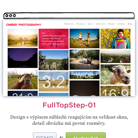
FullTopStep-01
Design s výpisem náhledů reagujícím na velikost okna,
detail obrázku má pevné rozměry.