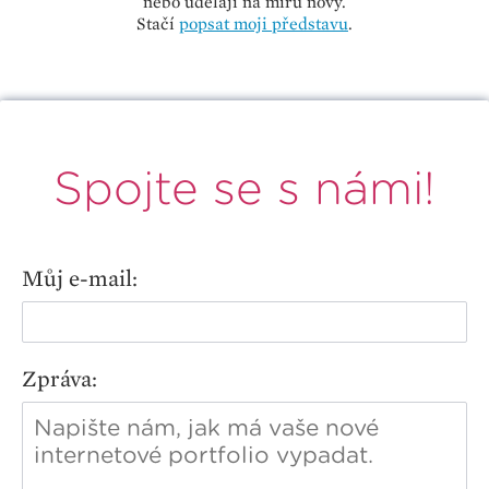
nebo udělají na míru nový.
Stačí
popsat moji představu
.
Spojte se s námi!
Můj e-mail:
Zpráva: