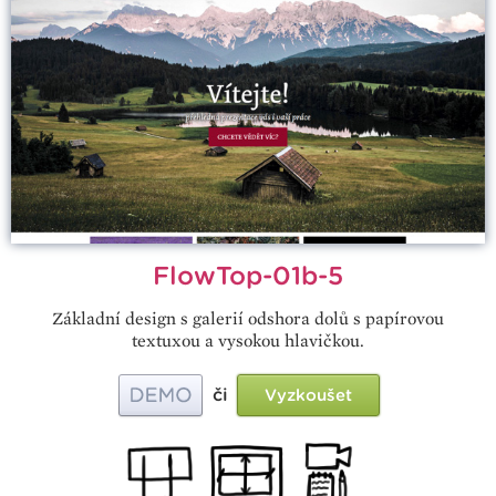
FlowTop-01b-5
Základní design s galerií odshora dolů s papírovou
textuxou a vysokou hlavičkou.
či
Vyzkoušet