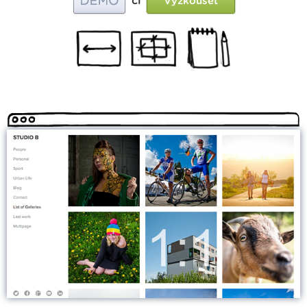
či
Vyzkoušet