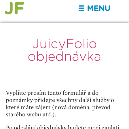
MENU
III
JuicyFolio
objednávka
Vyplňte prosím tento formulář a do
poznámky přidejte všechny další služby o
které máte zájem (nová doména, převod
starého webu atd.).
Po odeslání objednávky budete moci zaplatit