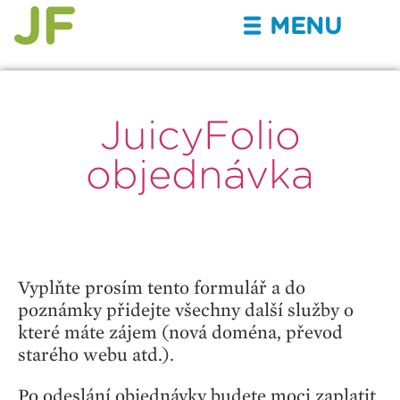
MENU
III
JuicyFolio
objednávka
Vyplňte prosím tento formulář a do
poznámky přidejte všechny další služby o
které máte zájem (nová doména, převod
starého webu atd.).
Po odeslání objednávky budete moci zaplatit