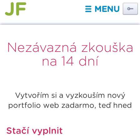
MENU
III
Nezávazná zkouška
na 14 dní
Vytvořím si a vyzkouším nový
portfolio web zadarmo, teď hned
Stačí vyplnit