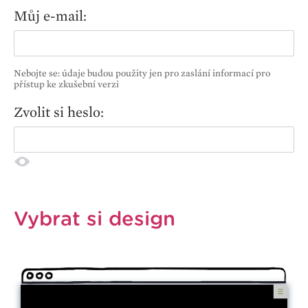
Můj e-mail:
Nebojte se: údaje budou použity jen pro zaslání informací pro
přístup ke zkušební verzi
Zvolit si heslo:
Vybrat si design